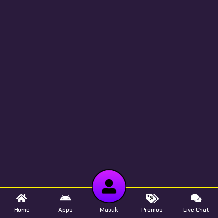
Home
Apps
Masuk
Promosi
Live Chat